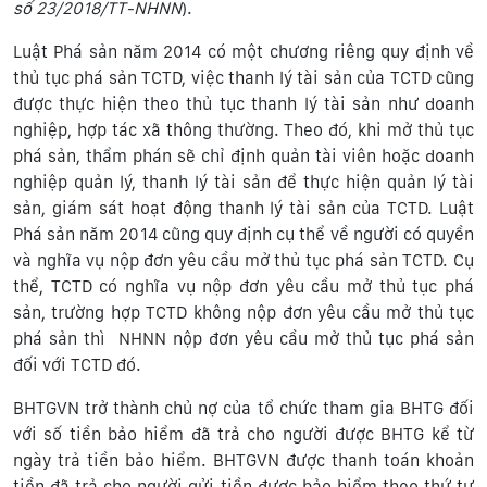
số
23/2018/TT-NHNN
).
Luật Phá sản năm 2014 có một chương riêng quy định về
thủ tục phá sản TCTD, việc thanh lý tài sản của TCTD cũng
được thực hiện theo thủ tục thanh lý tài sản như doanh
nghiệp, hợp tác xã thông thường. Theo đó, khi mở thủ tục
phá sản, thẩm phán sẽ chỉ định quản tài viên hoặc doanh
nghiệp quản lý, thanh lý tài sản để thực hiện quản lý tài
sản, giám sát hoạt động thanh lý tài sản của TCTD. Luật
Phá sản năm 2014 cũng quy định cụ thể về người có quyền
và nghĩa vụ nộp đơn yêu cầu mở thủ tục phá sản TCTD. Cụ
thể, TCTD có nghĩa vụ nộp đơn yêu cầu mở thủ tục phá
sản, trường hợp TCTD không nộp đơn yêu cầu mở thủ tục
phá sản thì NHNN nộp đơn yêu cầu mở thủ tục phá sản
đối với TCTD đó.
BHTGVN trở thành chủ nợ của tổ chức tham gia BHTG đối
với số tiền bảo hiểm đã trả cho người được BHTG kể từ
ngày trả tiền bảo hiểm. BHTGVN được thanh toán khoản
tiền đã trả cho người gửi tiền được bảo hiểm theo thứ tự