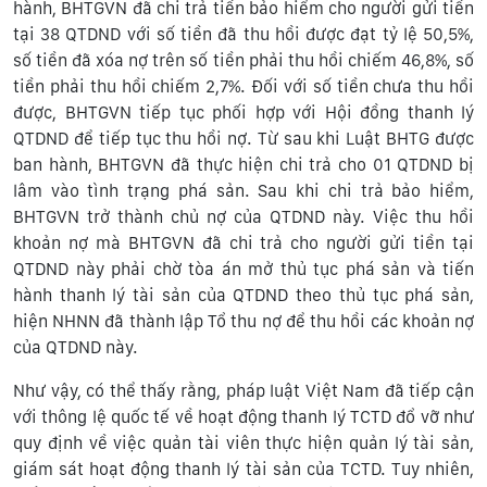
hành, BHTGVN đã chi trả tiền bảo hiểm cho người gửi tiền
tại 38 QTDND với số tiền đã thu hồi được đạt tỷ lệ 50,5%,
số tiền đã xóa nợ trên số tiền phải thu hồi chiếm 46,8%, số
tiền phải thu hồi chiếm 2,7%. Đối với số tiền chưa thu hồi
được, BHTGVN tiếp tục phối hợp với Hội đồng thanh lý
QTDND để tiếp tục thu hồi nợ. Từ sau khi Luật BHTG được
ban hành, BHTGVN đã thực hiện chi trả cho 01 QTDND bị
lâm vào tình trạng phá sản. Sau khi chi trả bảo hiểm,
BHTGVN trở thành chủ nợ của QTDND này. Việc thu hồi
khoản nợ mà BHTGVN đã chi trả cho người gửi tiền tại
QTDND này phải chờ tòa án mở thủ tục phá sản và tiến
hành thanh lý tài sản của QTDND theo thủ tục phá sản,
hiện NHNN đã thành lập Tổ thu nợ để thu hồi các khoản nợ
của QTDND này.
Như vậy, có thể thấy rằng, pháp luật Việt Nam đã tiếp cận
với thông lệ quốc tế về hoạt động thanh lý TCTD đổ vỡ như
quy định về việc quản tài viên thực hiện quản lý tài sản,
giám sát hoạt động thanh lý tài sản của TCTD. Tuy nhiên,