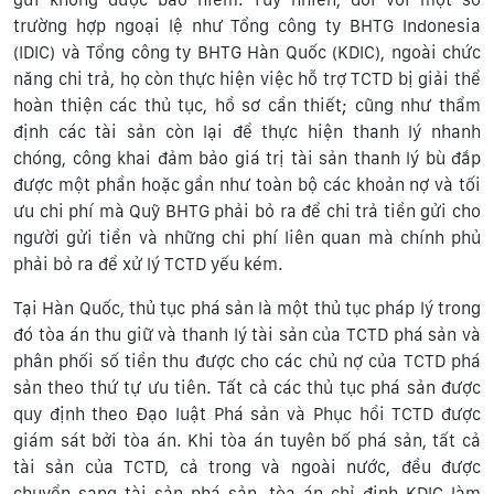
trường hợp ngoại lệ như Tổng công ty BHTG Indonesia
(IDIC) và Tổng công ty BHTG Hàn Quốc (KDIC), ngoài chức
năng chi trả, họ còn thực hiện việc hỗ trợ TCTD bị giải thể
hoàn thiện các thủ tục, hồ sơ cần thiết; cũng như thẩm
định các tài sản còn lại để thực hiện thanh lý nhanh
chóng, công khai đảm bảo giá trị tài sản thanh lý bù đắp
được một phần hoặc gần như toàn bộ các khoản nợ và tối
ưu chi phí mà Quỹ BHTG phải bỏ ra để chi trả tiền gửi cho
người gửi tiền và những chi phí liên quan mà chính phủ
phải bỏ ra để xử lý TCTD yếu kém.
Tại Hàn Quốc, thủ tục phá sản là một thủ tục pháp lý trong
đó tòa án thu giữ và thanh lý tài sản của TCTD phá sản và
phân phối số tiền thu được cho các chủ nợ của TCTD phá
sản theo thứ tự ưu tiên. Tất cả các thủ tục phá sản được
quy định theo Đạo luật Phá sản và Phục hồi TCTD được
giám sát bởi tòa án. Khi tòa án tuyên bố phá sản, tất cả
tài sản của TCTD, cả trong và ngoài nước, đều được
chuyển sang tài sản phá sản, tòa án chỉ định KDIC làm