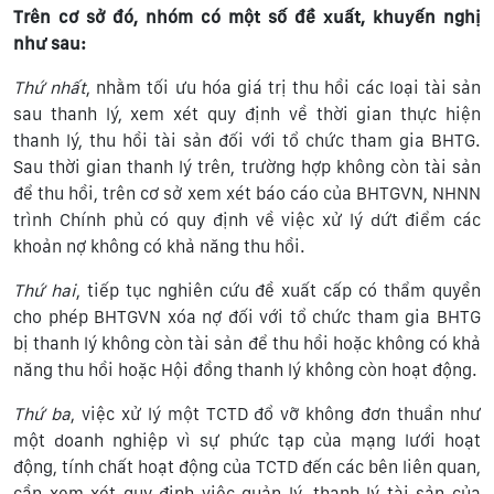
Trên cơ sở đó, nhóm có một số đề xuất, khuyến nghị
như sau:
Thứ nhất
, nhằm tối ưu hóa giá trị thu hồi các loại tài sản
sau thanh lý, xem xét quy định về thời gian thực hiện
thanh lý, thu hồi tài sản đối với tổ chức tham gia BHTG.
Sau thời gian thanh lý trên, trường hợp không còn tài sản
để thu hồi, trên cơ sở xem xét báo cáo của BHTGVN, NHNN
trình Chính phủ có quy định về việc xử lý dứt điểm các
khoản nợ không có khả năng thu hồi.
Thứ hai
, tiếp tục nghiên cứu đề xuất cấp có thẩm quyền
cho phép BHTGVN xóa nợ đối với tổ chức tham gia BHTG
bị thanh lý không còn tài sản để thu hồi hoặc không có khả
năng thu hồi hoặc Hội đồng thanh lý không còn hoạt động.
Thứ ba
, việc xử lý một TCTD đổ vỡ không đơn thuần như
một doanh nghiệp vì sự phức tạp của mạng lưới hoạt
động, tính chất hoạt động của TCTD đến các bên liên quan,
cần xem xét quy định việc quản lý, thanh lý tài sản của