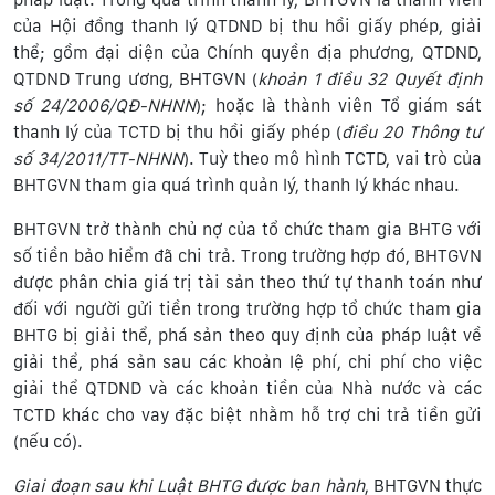
của Hội đồng thanh lý QTDND bị thu hồi giấy phép, giải
thể; gồm đại diện của Chính quyền địa phương, QTDND,
QTDND Trung ương, BHTGVN (
khoản 1 điều 32
Quyết định
số 24/2006/QĐ-NHNN
); hoặc là thành viên Tổ giám sát
thanh lý của TCTD bị thu hồi giấy phép (
điều 20 Thông tư
số
34/2011/TT-NHNN
). Tuỳ theo mô hình TCTD, vai trò của
BHTGVN tham gia quá trình quản lý, thanh lý khác nhau.
BHTGVN trở thành chủ nợ của tổ chức tham gia BHTG với
số tiền bảo hiểm đã chi trả. Trong trường hợp đó, BHTGVN
được phân chia giá trị tài sản theo thứ tự thanh toán như
đối với người gửi tiền trong trường hợp tổ chức tham gia
BHTG bị giải thể, phá sản theo quy định của pháp luật về
giải thể, phá sản sau các khoản lệ phí, chi phí cho việc
giải thể QTDND và các khoản tiền của Nhà nước và các
TCTD khác cho vay đặc biệt nhằm hỗ trợ chi trả tiền gửi
(nếu có).
Giai đoạn sau khi Luật BHTG được ban hành
, BHTGVN thực