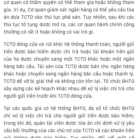
cơ quan có thẩm quyền có thể tham gia hoặc không tham
gia. Ví dụ, Cơ quan giám sát ngân hàng có thể yêu cầu tòa
án đưa TCTD vào thủ tục phá sản. Tuy nhiên, sau khi các
thủ tục tố tụng được mở ra, các cơ quan hành chính công
thường có rất ít hoặc không có vai trò gì.
TCTD đóng cửa và rút khỏi hệ thống thanh toán, người gửi
tiền được bảo hiểm được chi trả hoặc tài khoản tiền gửi
của họ được chuyển sang một TCTD khác hoặc một ngân
hàng bắc cầu. Tài sản của TCTD được bán cho ngân hàng
khác hoặc chuyển sang ngân hàng bắc cầu hoặc thanh lý.
TCTD đổ vỡ bị giải thể và không còn tồn tại. Tổ chức BHTG
xây dựng các kế hoạch khác nhau để xử lý việc chi trả cho
người gửi tiền trước khi TCTD đóng cửa.
Tại các quốc gia có hệ thống BHTG, đa số tổ chức BHTG
chỉ xử lý việc chi trả cho người gửi tiền được bảo hiểm;
trong khi đó, quản tài viên được tòa án chỉ định xử lý yêu
cầu bồi thường của các chủ nợ của TCTD và các khoản tiền
gửi không được bảo hiểm. Tuy nhiên, đối với một số