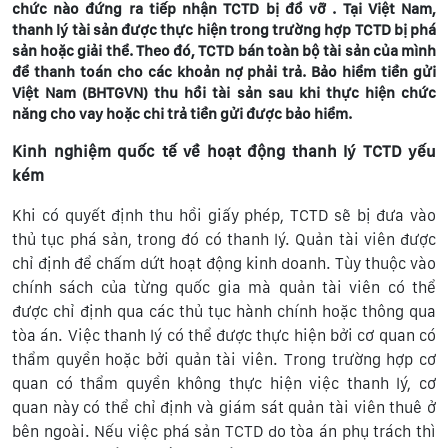
chức nào đứng ra tiếp nhận TCTD bị đổ vỡ . Tại Việt Nam,
thanh lý tài sản được thực hiện trong trường hợp TCTD bị phá
sản hoặc giải thể. Theo đó, TCTD bán toàn bộ tài sản của mình
để thanh toán cho các khoản nợ phải trả. Bảo hiểm tiền gửi
Việt Nam (BHTGVN) thu hồi tài sản sau khi thực hiện chức
năng cho vay hoặc chi trả tiền gửi được bảo hiểm.
Kinh nghiệm quốc tế về hoạt động thanh lý TCTD yếu
kém
Khi có quyết định thu hồi giấy phép, TCTD sẽ bị đưa vào
thủ tục phá sản, trong đó có thanh lý. Quản tài viên được
chỉ định để chấm dứt hoạt động kinh doanh. Tùy thuộc vào
chính sách của từng quốc gia mà quản tài viên có thể
được chỉ định qua các thủ tục hành chính hoặc thông qua
tòa án. Việc thanh lý có thể được thực hiện bởi cơ quan có
thẩm quyền hoặc bởi quản tài viên. Trong trường hợp cơ
quan có thẩm quyền không thực hiện việc thanh lý, cơ
quan này có thể chỉ định và giám sát quản tài viên thuê ở
bên ngoài. Nếu việc phá sản TCTD do tòa án phụ trách thì