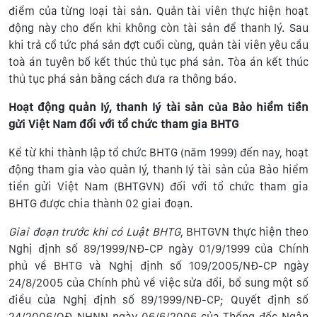
điểm của từng loại tài sản. Quản tài viên thực hiện hoạt
động này cho đến khi không còn tài sản để thanh lý. Sau
khi trả cổ tức phá sản đợt cuối cùng, quản tài viên yêu cầu
toà án tuyên bố kết thúc thủ tục phá sản. Tòa án kết thúc
thủ tục phá sản bằng cách đưa ra thông báo.
Hoạt động quản lý, thanh lý tài sản của Bảo hiểm tiền
gửi
Việt Nam đối với tổ chức tham gia BHTG
Kể từ khi thành lập tổ chức BHTG (năm 1999) đến nay, hoạt
động tham gia vào quản lý, thanh lý tài sản của Bảo hiểm
tiền gửi Việt Nam (BHTGVN) đối với tổ chức tham gia
BHTG được chia thành 02 giai đoạn.
Giai đoạn trước khi có Luật BHTG
, BHTGVN thực hiện theo
Nghị định số 89/1999/NĐ-CP ngày 01/9/1999 của Chính
phủ về BHTG và Nghị định số 109/2005/NĐ-CP ngày
24/8/2005 của Chính phủ về việc sửa đổi, bổ sung một số
điều của Nghị định số 89/1999/NĐ-CP; Quyết định số
24/2006/QĐ-NHNN ngày 06/6/2006 của Thống đốc Ngân