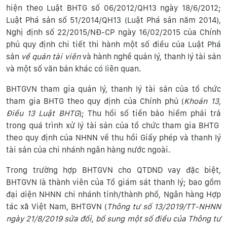
hiện theo Luật BHTG số 06/2012/QH13 ngày 18/6/2012;
Luật Phá sản số 51/2014/QH13 (Luật Phá sản năm 2014),
Nghị định số 22/2015/NĐ-CP ngày 16/02/2015 của Chính
phủ quy định chi tiết thi hành một số điều của Luật Phá
sản
về
q
uản tài viên
và hành nghề quản lý, thanh lý tài sản
và một số văn bản khác có liên quan.
BHTGVN tham gia quản lý, thanh lý tài sản của tổ chức
tham gia BHTG theo quy định của Chính phủ (
Khoản 13,
Điều 13 Luật BHTG
); Thu hồi số tiền bảo hiểm phải trả
trong quá trình xử lý tài sản của tổ chức tham gia BHTG
theo quy định của NHNN về thu hồi Giấy phép và thanh lý
tài sản của chi nhánh ngân hàng nước ngoài.
Trong trường hợp BHTGVN cho QTDND vay đặc biệt,
BHTGVN là thành viên của Tổ giám sát thanh lý; bao gồm
đại diện NHNN chi nhánh tỉnh/thành phố, Ngân hàng Hợp
tác xã Việt Nam, BHTGVN (
Thông tư số 13/2019/TT-NHNN
ngày 21/8/2019
s
ửa đổi, bổ sung một số điều của Thông tư