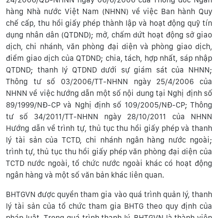
hàng Nhà nước Việt Nam (NHNN) về việc Ban hành Quy
chế cấp, thu hồi giấy phép thành lập và hoạt động quỹ tín
dụng nhân dân (QTDND); mở, chấm dứt hoạt động sở giao
dịch, chi nhánh, văn phòng đại diện và phòng giao dịch,
điểm giao dịch của QTDND; chia, tách, hợp nhất, sáp nhập
QTDND; thanh lý QTDND dưới sự giám sát của NHNN;
Thông tư số 03/2006/TT-NHNN ngày 25/4/2006 của
NHNN về việc hướng dẫn một số nội dung tại Nghị định số
89/1999/NĐ-CP và Nghị định số 109/2005/NĐ-CP; Thông
tư số 34/2011/TT-NHNN ngày 28/10/2011 của NHNN
Hướng dẫn về trình tự, thủ tục thu hồi giấy phép và thanh
lý tài sản của TCTD, chi nhánh ngân hàng nước ngoài;
trình tự, thủ tục thu hồi giấy phép văn phòng đại diện của
TCTD nước ngoài, tổ chức nước ngoài khác có hoạt động
ngân hàng và một số văn bản khác liên quan.
BHTGVN được quyền tham gia vào quá trình quản lý, thanh
lý tài sản của tổ chức tham gia BHTG theo quy định của
pháp luật. Trong quá trình thanh lý, BHTGVN là thành viên