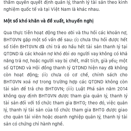
thẩm quyền quyết định quản lý, thanh lý tài sản theo kinh
nghiệm quốc tế và tại Việt Nam là khác nhau.
Một số khó khăn và đề xuất, khuyến nghị
Qua thực tiễn hoạt động theo dõi và thu hồi các khoản nợ,
BHTGVN gặp một số vấn đề sau: (i) chưa thu hồi được hết
số tiền BHTGVN đã chi trả do hầu hết tài sản thanh lý tại
QTDND là các khoản nợ khó đòi do người vay không có khả
năng trả nợ, hoặc người vay bị chết, mất tích, già yếu; một
số QTDND và Hội đồng thanh lý QTDND hiện nay đã không
còn hoạt động; (ii) chưa có cơ chế, chính sách cho
BHTGVN xoá nợ trong trường hợp các QTDND không còn
tài sản để trả cho BHTGVN; (iii) Luật Phá sản năm 2014
không quy định BHTGVN được tham gia quản lý, thanh lý
tài sản đối với tổ chức tham gia BHTG; theo đó, việc quản
lý, thanh lý tài sản của tổ chức tham gia BHTG được giao
cho quản tài viên hoặc doanh nghiệp quản lý, thanh lý tài
sản có chứng chỉ hành nghề.