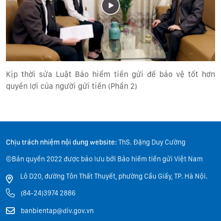
Kịp thời sửa Luật Bảo hiểm tiền gửi để bảo vệ tốt hơn
quyền lợi của người gửi tiền (Phần 2)
Chịu trách nhiệm nội dung website:
ThS. Đặng Duy Cường
©Bản quyền 2022 được bảo lưu bởi Bảo hiểm tiền gửi Việt Nam
Lô D20, đường Tôn Thất Thuyết, phường Cầu Giấy, TP. Hà Nội.
(84-24)3974 2886
banbientap@div.gov.vn