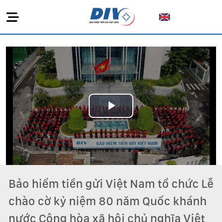
Play
Video
Bảo hiểm tiền gửi Việt Nam tổ chức Lễ
chào cờ kỷ niệm 80 năm Quốc khánh
nước Cộng hòa xã hội chủ nghĩa Việt