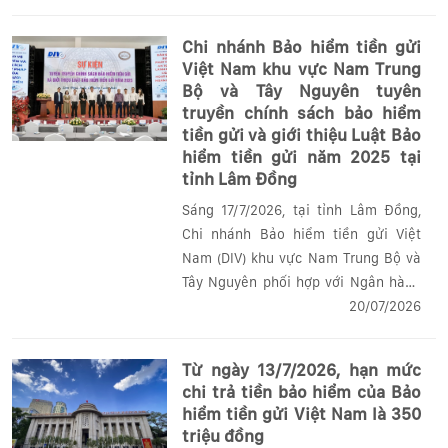
nghiệm của Tổng công ty BHTG Đài
Bắc, Trung Quốc (CDIC)”. Tọa đàm là
Chi nhánh Bảo hiểm tiền gửi
dịp để...
Việt Nam khu vực Nam Trung
Bộ và Tây Nguyên tuyên
truyền chính sách bảo hiểm
tiền gửi và giới thiệu Luật Bảo
hiểm tiền gửi năm 2025 tại
tỉnh Lâm Đồng
Sáng 17/7/2026, tại tỉnh Lâm Đồng,
Chi nhánh Bảo hiểm tiền gửi Việt
Nam (DIV) khu vực Nam Trung Bộ và
Tây Nguyên phối hợp với Ngân hàng
Nhà nước (NHNN) Chi nhánh Khu vực
20/07/2026
10 tổ chức sự kiện tuyên truyền chính
sách bảo hiểm tiền gửi (BHTG) và
Từ ngày 13/7/2026, hạn mức
giới...
chi trả tiền bảo hiểm của Bảo
hiểm tiền gửi Việt Nam là 350
triệu đồng