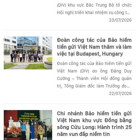
(DIV) khu vực Bắc Trung Bộ tổ chức
Hội nghị triển khai nhiệm vụ công tác
Đảng, chuyên môn và công đoàn 6
23/07/2026
tháng cuối năm 2026.
Đoàn công tác của Bảo hiểm
tiền gửi Việt Nam thăm và làm
việc tại Budapest, Hungary
Đoàn công tác của Bảo hiểm tiền gửi
Việt Nam (DIV) do ông Đặng Duy
Cường – Thành viên Hội đồng quản
trị, Tổng Giám đốc làm Trưởng đoàn
đã có chuyến thăm và làm việc tại
22/07/2026
Quỹ Bảo hiểm tiền gửi Quốc gia
Hungary (NDIF) từ ngày 20 đến
Chi nhánh Bảo hiểm tiền gửi
22/7/2026. Ngoài...
Việt Nam khu vực Đồng bằng
sông Cửu Long: Hành trình 25
năm vun đắp niềm tin