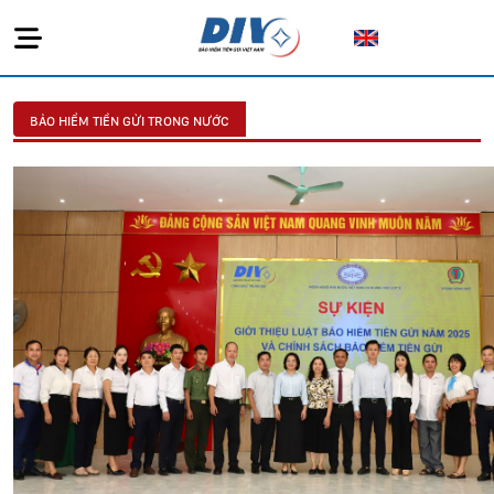
BẢO HIỂM TIỀN GỬI TRONG NƯỚC