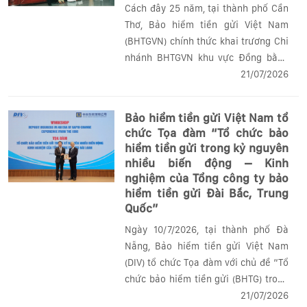
Cách đây 25 năm, tại thành phố Cần
Thơ, Bảo hiểm tiền gửi Việt Nam
(BHTGVN) chính thức khai trương Chi
nhánh BHTGVN khu vực Đồng bằng
Sông Cửu Long (ĐBSCL) - chi nhánh
21/07/2026
thứ hai trong hệ thống BHTGVN (ngày
28/6/2001). Sự hiện diện của Chi
Bảo hiểm tiền gửi Việt Nam tổ
nhánh tại...
chức Tọa đàm “Tổ chức bảo
hiểm tiền gửi trong kỷ nguyên
nhiều biến động – Kinh
nghiệm của Tổng công ty bảo
hiểm tiền gửi Đài Bắc, Trung
Quốc”
Ngày 10/7/2026, tại thành phố Đà
Nẵng, Bảo hiểm tiền gửi Việt Nam
(DIV) tổ chức Tọa đàm với chủ đề “Tổ
chức bảo hiểm tiền gửi (BHTG) trong
kỷ nguyên nhiều biến động – Kinh
21/07/2026