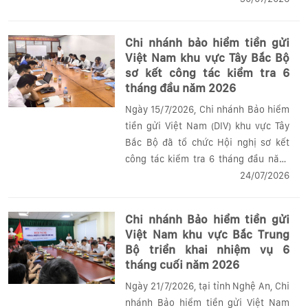
trực tiếp từ điểm cầu Trung ương tại
Hội trường Diên Hồng kết hợp trực...
Chi nhánh bảo hiểm tiền gửi
Việt Nam khu vực Tây Bắc Bộ
sơ kết công tác kiểm tra 6
tháng đầu năm 2026
Ngày 15/7/2026, Chi nhánh Bảo hiểm
tiền gửi Việt Nam (DIV) khu vực Tây
Bắc Bộ đã tổ chức Hội nghị sơ kết
công tác kiểm tra 6 tháng đầu năm,
triển khai phương hướng công tác 6
24/07/2026
tháng cuối năm 2026 với sự tham dự
của Ban Giám đốc Chi nhánh, lãnh
Chi nhánh Bảo hiểm tiền gửi
đạo các phòng và toàn thể cán bộ
Việt Nam khu vực Bắc Trung
phòng Kiểm tra.
Bộ triển khai nhiệm vụ 6
tháng cuối năm 2026
Ngày 21/7/2026, tại tỉnh Nghệ An, Chi
nhánh Bảo hiểm tiền gửi Việt Nam