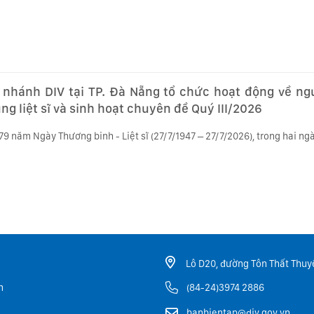
 nhánh DIV tại TP. Đà Nẵng tổ chức hoạt động về ngu
ng liệt sĩ và sinh hoạt chuyên đề Quý III/2026
9 năm Ngày Thương binh - Liệt sĩ (27/7/1947 – 27/7/2026), trong hai ngà
Lô D20, đường Tôn Thất Thuyế
m
(84-24)3974 2886
banbientap@div.gov.vn