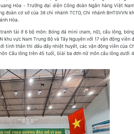
uang Hòa - Trưởng đại diện Công đoàn Ngân hàng Việt Nam
ông đoàn cơ sở của 38 chi nhánh TCTD, Chi nhánh BHTGVVN 
hánh Hòa.
ranh tài ở 6 bộ môn: Bóng đá mini (nam, nữ), cầu lông, bón
VN khu vực Nam Trung Bộ và Tây Nguyên với 17 vận động viên 
Với tinh thần thi đấu đầy nhiệt huyết, các vận động viên của C
ôn Cầu lông trên 45 tuổi, Giải ba đơn nữ môn cầu lông dưới 45