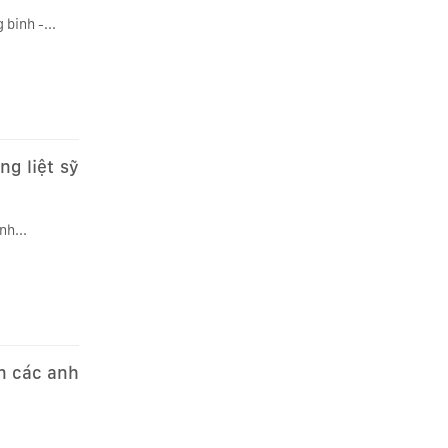
binh -...
g liệt sỹ
nh...
ân các anh