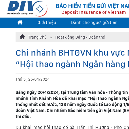
BẢO HIỂM TIỀN GỬI VIỆT N
Deposit Insurance of Vietnam
Giới thiệu
Dành cho người gửi tiền
Trang Chủ
Hoạt động Đảng - Đoàn thể
Chi nhánh BHTGVN khu vực 
“Hội thao ngành Ngân hàng
Thứ 5 , 25/04/2024
Sáng ngày 20/4/2024, tại Trung tâm Văn hóa - Thông tin
nhánh tỉnh Khánh Hòa đã khai mạc “Hội thao ngành N
thống nhất đất nước, 138 năm ngày Quốc tế Lao động 1/
đoàn Việt Nam. Chi nhánh Bảo hiểm tiền gửi Việt Nam (
thi đấu.
Dự khai mạc hội thao có bà Trần Thị Hương - Phó Ch