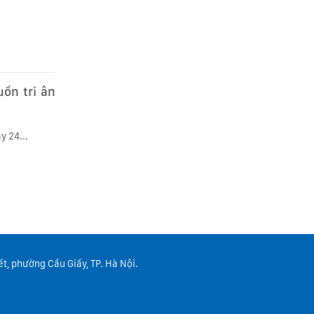
ồn tri ân
y 24...
t, phường Cầu Giấy, TP. Hà Nội.