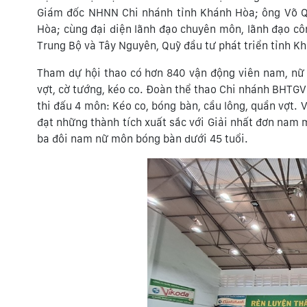
Giám đốc NHNN Chi nhánh tỉnh Khánh Hòa; ông Võ Q
Hòa; cùng đại diện lãnh đạo chuyên môn, lãnh đạo c
Trung Bộ và Tây Nguyên, Quỹ đầu tư phát triển tỉnh K
Tham dự hội thao có hơn 840 vận động viên nam, nữ t
vợt, cờ tướng, kéo co. Đoàn thể thao Chi nhánh BHTG
thi đấu 4 môn: Kéo co, bóng bàn, cầu lông, quần vợt. 
đạt những thành tích xuất sắc với Giải nhất đơn nam m
ba đôi nam nữ môn bóng bàn dưới 45 tuổi.