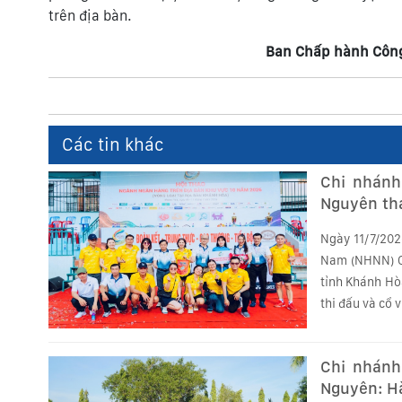
trên địa bàn.
Ban Chấp hành Công
Các tin khác
Chi nhánh
Nguyên tha
năm 2026
Ngày 11/7/202
Nam (NHNN) Ch
tỉnh Khánh Hò
thi đấu và cổ v
Chi nhánh
Nguyên: Hà