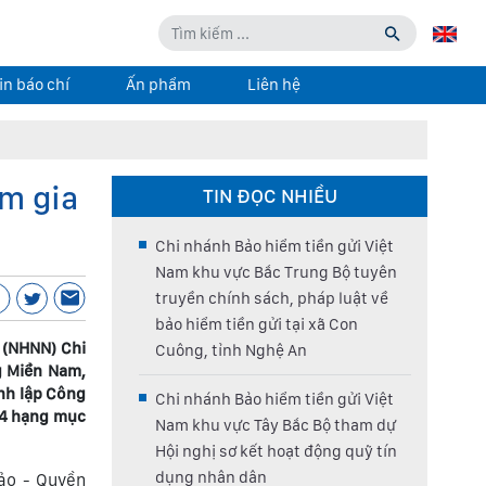
in báo chí
Ấn phẩm
Liên hệ
m gia
TIN ĐỌC NHIỀU
Chi nhánh Bảo hiểm tiền gửi Việt
Nam khu vực Bắc Trung Bộ tuyên
truyền chính sách, pháp luật về
bảo hiểm tiền gửi tại xã Con
 (NHNN) Chi
Cuông, tỉnh Nghệ An
g Miền Nam,
nh lập Công
Chi nhánh Bảo hiểm tiền gửi Việt
 4 hạng mục
Nam khu vực Tây Bắc Bộ tham dự
Hội nghị sơ kết hoạt động quỹ tín
dụng nhân dân
hảo - Quyền