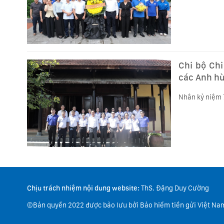
Chi bộ Chi
các Anh hù
Nhân kỷ niệm 7
Chịu trách nhiệm nội dung website:
ThS. Đặng Duy Cường
©Bản quyền 2022 được bảo lưu bởi Bảo hiểm tiền gửi Việt Na