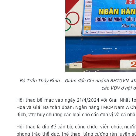
Bà Trần Thủy Bình – Giám đốc Chi nhánh BHTGVN khu
các VĐV ở nội d
Hội thao bế mạc vào ngày 21/4/2024 với Giải Nhất t
Hòa và Giải Ba toàn đoàn: Ngân hàng TMCP Nam Á Chi
địch, 212 huy chương các loại cho các đơn vị và cá nhâ
Hội thao là dịp để cán bộ, công chức, viên chức, ngườ
phong trào thể dục, thể thao, tăng cường rèn luyện s