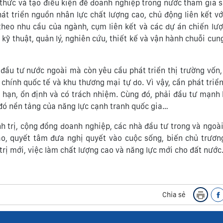
i thức và tạo điều kiện để doanh nghiệp trong nước tham gia 
át triển nguồn nhân lực chất lượng cao, chủ động liên kết vớ
theo nhu cầu của ngành, cụm liên kết và các dự án chiến lượ
kỹ thuật, quản lý, nghiên cứu, thiết kế và vận hành chuỗi cun
đầu tư nước ngoài mà còn yêu cầu phát triển thị trường vốn
 chính quốc tế và khu thương mại tự do. Vì vậy, cần phát triển
i hạn, ổn định và có trách nhiệm. Cùng đó, phải đầu tư mạnh
 đó nền tảng của năng lực cạnh tranh quốc gia…
nh trị, cộng đồng doanh nghiệp, các nhà đầu tư trong và ngoà
tạo, quyết tâm đưa nghị quyết vào cuộc sống, biến chủ trươ
rị mới, việc làm chất lượng cao và năng lực mới cho đất nước
Chia sẻ