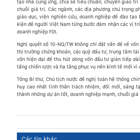
tạo nhà cung ứng, chia sẻ tiêu chuẩn, chuyển giao tr
chuỗi giá trị. Các ngành, các địa phương chú trọng ph
giáo dục, viện nghiên cứu, doanh nghiệp để đào tạo 
kiện để người Việt Nam từng bước đảm nhận các vị trí 
doanh nghiệp FDI.
Nghị quyết số 10-NQ/TW không chỉ đặt vấn đề về vốn 
thị trường chứng khoán, các quỹ đầu tư, trung tâm tài
vốn hiện đại để thu hút dòng vốn đầu tư gián tiếp dà
tầng chiến lược và hạ tầng phục vụ nền kinh tế mới vì
Tổng Bí thư, Chủ tịch nước đề nghị toàn hệ thống chí
huy cao nhất tinh thần trách nhiệm, đổi mới, sáng 
thành những dự án tốt, doanh nghiệp mạnh, chuỗi giá t
Các tin khác