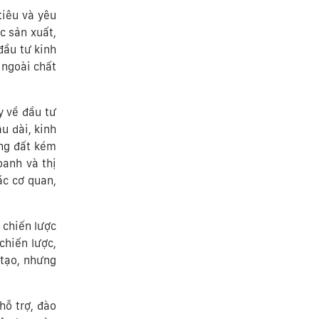
tiêu và yêu
c sản xuất,
đầu tư kinh
 ngoài chất
y về đầu tư
u dài, kinh
ụng đất kém
oanh và thị
ác cơ quan,
 chiến lược
chiến lược,
 tạo, nhưng
hỗ trợ, đào