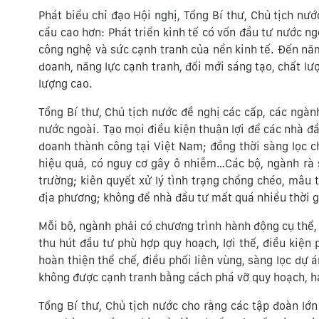
Phát biểu chỉ đạo Hội nghị, Tổng Bí thư, Chủ tịch n
cầu cao hơn: Phát triển kinh tế có vốn đầu tư nước ng
công nghệ và sức cạnh tranh của nền kinh tế. Đến n
doanh, năng lực cạnh tranh, đổi mới sáng tạo, chất lư
lượng cao.
Tổng Bí thư, Chủ tịch nước đề nghị các cấp, các ngà
nước ngoài. Tạo mọi điều kiện thuận lợi để các nhà đầ
doanh thành công tại Việt Nam; đồng thời sàng lọc c
hiệu quả, có nguy cơ gây ô nhiễm…Các bộ, ngành rà s
trường; kiên quyết xử lý tình trạng chồng chéo, mâu 
địa phương; không để nhà đầu tư mất quá nhiều thời gi
Mỗi bộ, ngành phải có chương trình hành động cụ thể, 
thu hút đầu tư phù hợp quy hoạch, lợi thế, điều kiện 
hoàn thiện thể chế, điều phối liên vùng, sàng lọc dự 
không được cạnh tranh bằng cách phá vỡ quy hoạch, hạ 
Tổng Bí thư, Chủ tịch nước cho rằng các tập đoàn lớn