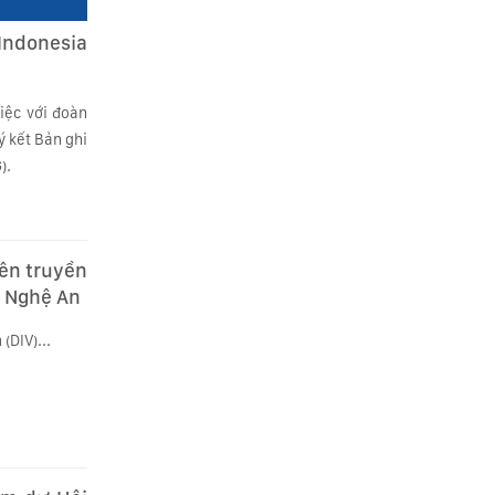
Indonesia
việc với đoàn
ý kết Bản ghi
).
ên truyền
h Nghệ An
(DIV)...