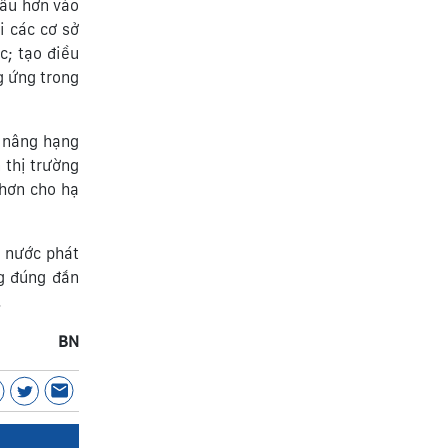
sâu hơn vào
i các cơ sở
c; tạo điều
g ứng trong
, nâng hạng
 thị trường
 hơn cho hạ
i nước phát
ng đúng đắn
.
BN