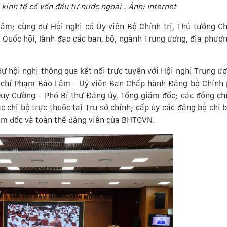
 kinh tế có vốn đầu tư nước ngoài . Ảnh: Internet
Lâm; cùng dự Hội nghị có Ủy viên Bộ Chính trị, Thủ tướng C
Quốc hội, lãnh đạo các ban, bộ, ngành Trung ương, địa phươn
 hội nghị thông qua kết nối trực tuyến với Hội nghị Trung ư
 chí Phạm Bảo Lâm - Uỷ viên Ban Chấp hành Đảng bộ Chính 
Duy Cường - Phó Bí thư Đảng ủy, Tổng giám đốc; các đồng ch
 chi bộ trực thuộc tại Trụ sở chính; cấp ủy các đảng bộ chi b
iám đốc và toàn thể đảng viên của BHTGVN.