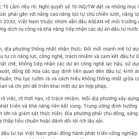
ước Tô Lâm nêu rõ: Nghị quyết số 10-NQ/TW đặt ra những mục 
oài phải gắn với nâng cao năng lực tự chủ chiến lược, năng lự
ăm 2030, Việt Nam thuộc nhóm dẫn đầu ASEAN về môi trường 
ợng dịch vụ công và khả năng tiếp nhận các dự án đầu tư nước
nh, địa phương thống nhất nhận thức: Đổi mới mạnh mẽ tư du
u tư có năng lực, công nghệ, trách nhiệm và cam kết đầu tư lâ
hặt chẽ, không tiếp nhận các dự án công nghệ lạc hậu, sử d
oát, đồng bộ hóa các quy định liên quan đến đầu tư, kinh d
thuẫn, thủ tục rườm rà và cách hiểu không thống nhất giữa c
an và chi phí để triển khai một dự án hợp pháp.
rõ việc, rõ thời hạn, rõ trách nhiệm. Mỗi địa phương xây dựng
phát triển và khả năng liên kết vùng. Trung ương định hướng 
án lớn và giám sát thực hiện. Địa phương phải chủ động, sáng
thấp tiêu chuẩn hoặc đánh đổi lợi ích lâu dài.
 đầu tư tại Việt Nam phải đồng hành phát triển công nghiệp 