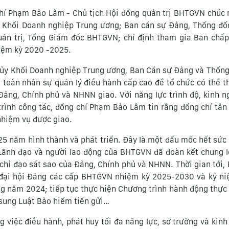
chí Phạm Bảo Lâm - Chủ tịch Hội đồng quản trị BHTGVN chúc
 Khối Doanh nghiệp Trung ương; Ban cán sự Đảng, Thống đố
uản trị, Tổng Giám đốc BHTGVN; chỉ định tham gia Ban chấp
iệm kỳ 2020 -2025.
ủy Khối Doanh nghiệp Trung ương, Ban Cán sự Đảng và Thốn
 toàn nhân sự quản lý điều hành cấp cao để tổ chức có thể t
Đảng, Chính phủ và NHNN giao. Với năng lực trình độ, kinh 
á trình công tác, đồng chí Phạm Bảo Lâm tin rằng đồng chí tâ
nhiệm vụ được giao.
25 năm hình thành và phát triển. Đây là một dấu mốc hết sức
Lãnh đạo và người lao động của BHTGVN đã đoàn kết chung l
, chỉ đạo sát sao của Đảng, Chính phủ và NHNN. Thời gian tới
ị đại hội Đảng các cấp BHTGVN nhiệm kỳ 2025-2030 và kỷ n
ng năm 2024; tiếp tục thực hiện Chương trình hành động thực
 sung Luật Bảo hiểm tiền gửi…
 việc điều hành, phát huy tối đa năng lực, sở trường và kin