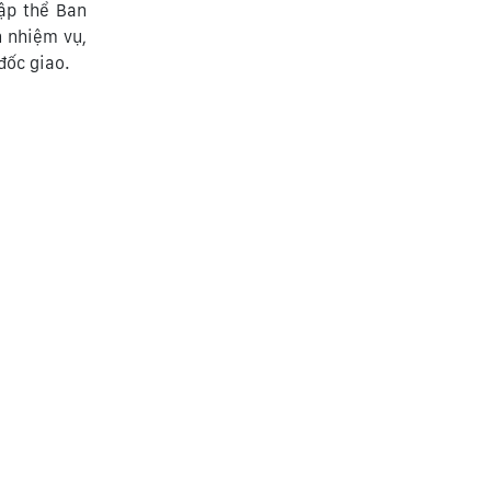
ập thể Ban
n nhiệm vụ,
đốc giao.