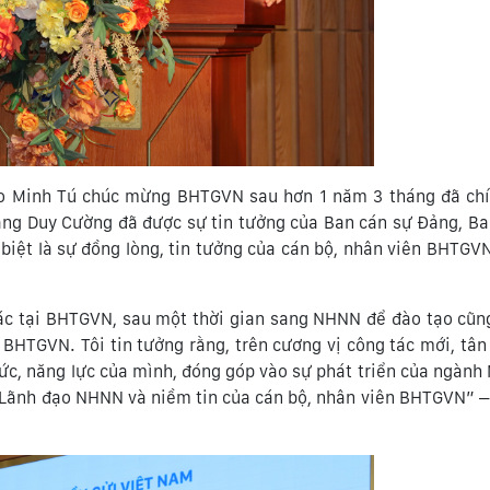
Đào Minh Tú chúc mừng BHTGVN sau hơn 1 năm 3 tháng đã chí
ng Duy Cường đã được sự tin tưởng của Ban cán sự Đảng, Ba
biệt là sự đồng lòng, tin tưởng của cán bộ, nhân viên BHTGV
tác tại BHTGVN, sau một thời gian sang NHNN để đào tạo cũ
ề BHTGVN. Tôi tin tưởng rằng, trên cương vị công tác mới, tâ
ức, năng lực của mình, đóng góp vào sự phát triển của ngành
n Lãnh đạo NHNN và niềm tin của cán bộ, nhân viên BHTGVN” 