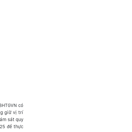
 BHTGVN có
 giữ vị trí
ám sát quy
025 để thực