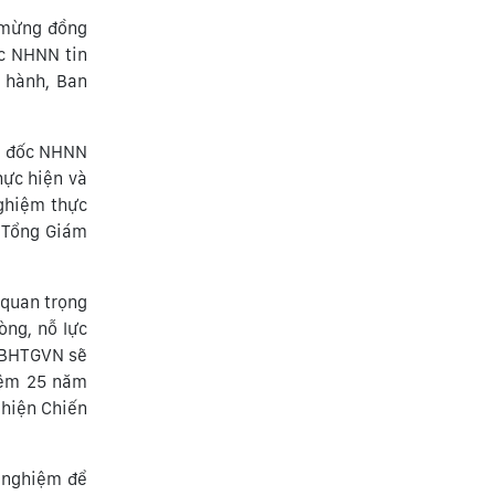
 mừng đồng
c NHNN tin
 hành, Ban
g đốc NHNN
hực hiện và
nghiệm thực
n Tổng Giám
 quan trọng
òng, nỗ lực
, BHTGVN sẽ
iệm 25 năm
 hiện Chiến
h nghiệm để