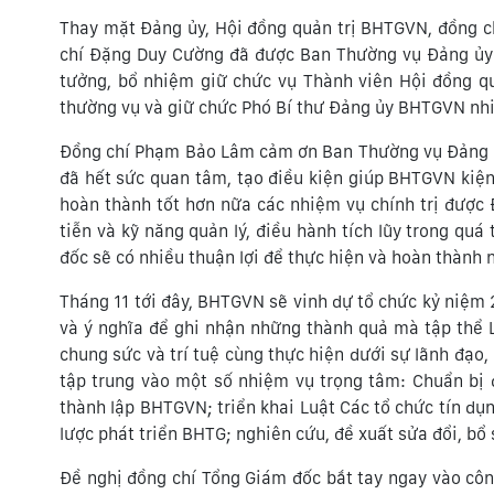
Thay mặt Đảng ủy, Hội đồng quản trị BHTGVN, đồng 
chí Đặng Duy Cường đã được Ban Thường vụ Đảng ủy
tưởng, bổ nhiệm giữ chức vụ Thành viên Hội đồng q
thường vụ và giữ chức Phó Bí thư Đảng ủy BHTGVN nh
Đồng chí Phạm Bảo Lâm cảm ơn Ban Thường vụ Đảng 
đã hết sức quan tâm, tạo điều kiện giúp BHTGVN kiện
hoàn thành tốt hơn nữa các nhiệm vụ chính trị được 
tiễn và kỹ năng quản lý, điều hành tích lũy trong qu
đốc sẽ có nhiều thuận lợi để thực hiện và hoàn thành 
Tháng 11 tới đây, BHTGVN sẽ vinh dự tổ chức kỷ niệm 
và ý nghĩa để ghi nhận những thành quả mà tập thể 
chung sức và trí tuệ cùng thực hiện dưới sự lãnh đạo
tập trung vào một số nhiệm vụ trọng tâm: Chuẩn b
thành lập BHTGVN; triển khai Luật Các tổ chức tín dụ
lược phát triển BHTG; nghiên cứu, đề xuất sửa đổi, bổ
Đề nghị đồng chí Tổng Giám đốc bắt tay ngay vào công