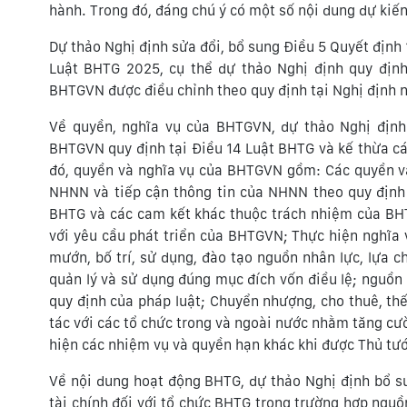
hành. Trong đó, đáng chú ý có một số nội dung dự kiến
Dự thảo Nghị định sửa đổi, bổ sung Điều 5 Quyết định
Luật BHTG 2025, cụ thể dự thảo Nghị định quy định
BHTGVN được điều chỉnh theo quy định tại Nghị định n
Về quyền, nghĩa vụ của BHTGVN, dự thảo Nghị định
BHTGVN quy định tại Điều 14 Luật BHTG và kế thừa cá
đó, quyền và nghĩa vụ của BHTGVN gồm: Các quyền và
NHNN và tiếp cận thông tin của NHNN theo quy định
BHTG và các cam kết khác thuộc trách nhiệm của BHT
với yêu cầu phát triển của BHTGVN; Thực hiện nghĩa v
mướn, bố trí, sử dụng, đào tạo nguồn nhân lực, lựa c
quản lý và sử dụng đúng mục đích vốn điều lệ; nguồn
quy định của pháp luật; Chuyển nhượng, cho thuê, thế
tác với các tổ chức trong và ngoài nước nhằm tăng c
hiện các nhiệm vụ và quyền hạn khác khi được Thủ tư
Về nội dung hoạt động BHTG, dự thảo Nghị định bổ su
tài chính đối với tổ chức BHTG trong trường hợp ngu