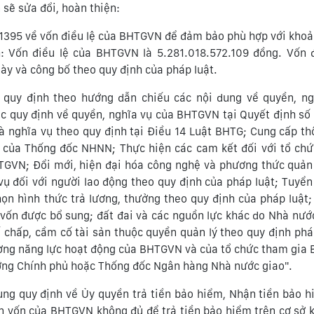
 sẽ sửa đổi, hoàn thiện:
 1395 về vốn điều lệ của BHTGVN để đảm bảo phù hợp với khoả
: Vốn điều lệ của BHTGVN là 5.281.018.572.109 đồng. Vốn đ
ày và công bố theo quy định của pháp luật.
 quy định theo hướng dẫn chiếu các nội dung về quyền, ng
c quy định về quyền, nghĩa vụ của BHTGVN tại Quyết định số
 nghĩa vụ theo quy định tại Điều 14 Luật BHTG; Cung cấp th
 của Thống đốc NHNN; Thực hiện các cam kết đối với tổ chứ
GVN; Đổi mới, hiện đại hóa công nghệ và phương thức quản
ụ đối với người lao động theo quy định của pháp luật; Tuyển
họn hình thức trả lương, thưởng theo quy định của pháp luật;
 vốn được bổ sung; đất đai và các nguồn lực khác do Nhà nướ
 chấp, cầm cố tài sản thuộc quyền quản lý theo quy định phá
ường năng lực hoạt động của BHTGVN và của tổ chức tham gia
ớng Chính phủ hoặc Thống đốc Ngân hàng Nhà nước giao".
ng quy định về Ủy quyền trả tiền bảo hiểm, Nhận tiền bảo h
ồn vốn của BHTGVN không đủ để trả tiền bảo hiểm trên cơ sở 