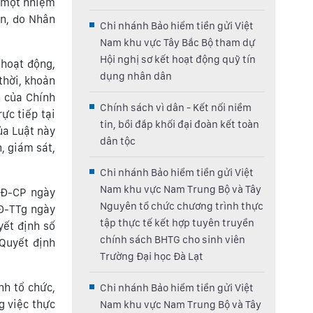
à một nhiệm
ân, do Nhân
Chi nhánh Bảo hiểm tiền gửi Việt
Nam khu vực Tây Bắc Bộ tham dự
Hội nghị sơ kết hoạt động quỹ tín
 hoạt động,
dụng nhân dân
thời, khoản
h của Chính
Chính sách vì dân - Kết nối niềm
ực tiếp tại
tin, bồi đắp khối đại đoàn kết toàn
ủa Luật này
dân tộc
, giám sát,
Chi nhánh Bảo hiểm tiền gửi Việt
Nam khu vực Nam Trung Bộ và Tây
NĐ-CP ngày
Nguyên tổ chức chương trình thực
QĐ-TTg ngày
tập thực tế kết hợp tuyên truyền
ết định số
chính sách BHTG cho sinh viên
Quyết định
Trường Đại học Đà Lạt
nh tổ chức,
Chi nhánh Bảo hiểm tiền gửi Việt
g việc thực
Nam khu vực Nam Trung Bộ và Tây