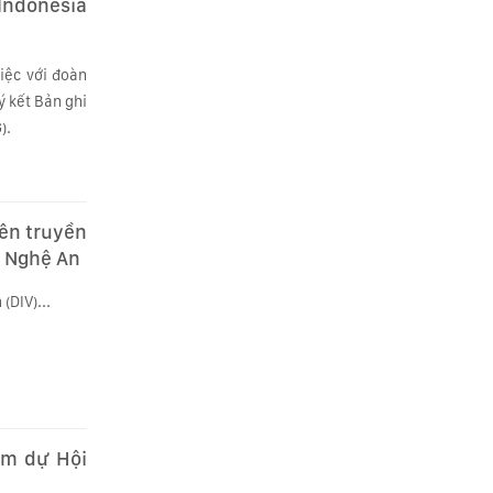
Indonesia
việc với đoàn
ý kết Bản ghi
).
ên truyền
h Nghệ An
(DIV)...
am dự Hội