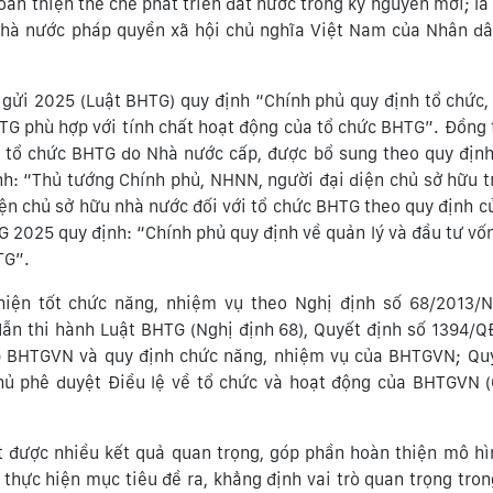
hoàn thiện thể chế phát triển đất nước trong kỷ nguyên mới; l
 Nhà nước pháp quyền xã hội chủ nghĩa Việt Nam của Nhân d
 gửi 2025 (Luật BHTG) quy định “Chính phủ quy định tổ chức,
HTG phù hợp với tính chất hoạt động của tổ chức BHTG”. Đồng 
a tổ chức BHTG do Nhà nước cấp, được bổ sung theo quy địn
h: “Thủ tướng Chính phủ, NHNN, người đại diện chủ sở hữu tr
ện chủ sở hữu nhà nước đối với tổ chức BHTG theo quy định c
 2025 quy định: “Chính phủ quy định về quản lý và đầu tư vốn
TG”.
hiện tốt chức năng, nhiệm vụ theo Nghị định số 68/2013/
dẫn thi hành Luật BHTG (Nghị định 68), Quyết định số 1394/
ập BHTGVN và quy định chức năng, nhiệm vụ của BHTGVN; Quy
ủ phê duyệt Điều lệ về tổ chức và hoạt động của BHTGVN (
ạt được nhiều kết quả quan trọng, góp phần hoàn thiện mô hì
hực hiện mục tiêu đề ra, khẳng định vai trò quan trọng tron