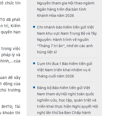
tổ chức tín
Nguyên tham gia Hội thao ngành
Ngân hàng trên địa bàn tỉnh
Khánh Hòa năm 2026
HTG đã phát
n trị, Kiểm
Chi nhánh bảo hiểm tiền gửi Việt
ụ quyền hạn
Nam khu vực Nam Trung Bộ và Tây
Nguyên: Hành trình về nguồn
“Tháng 7 tri ân”, nhớ ơn các anh
 trong việc
hùng liệt sĩ
 pháp lý và
hính,...của
Cụm thi đua 1 Bảo hiểm tiền gửi
Việt Nam triển khai nhiệm vụ 6
tháng cuối năm 2026
quan để xây
ạt động của
Đảng bộ Bảo hiểm tiền gửi Việt
chủ trương
Nam tham dự Hội nghị toàn quốc
nghiên cứu, học tập, quán triệt và
 BHTG; Tài
triển khai thực hiện Nghị quyết Hội
u khoản thi
nghị lần thứ ba Ban Chấp hành