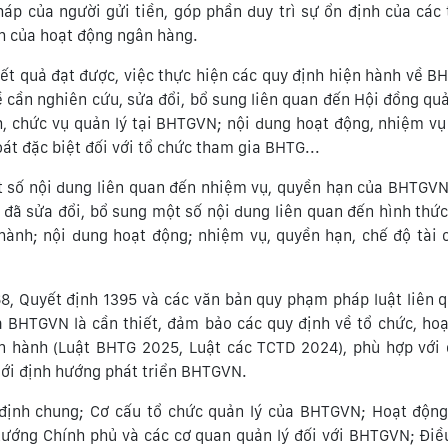
áp của người gửi tiền, góp phần duy trì sự ổn định của các 
nh của hoạt động ngân hàng.
kết quả đạt được, việc thực hiện các quy định hiện hành về B
cần nghiên cứu, sửa đổi, bổ sung liên quan đến Hội đồng quả
nh, chức vụ quản lý tại BHTGVN; nội dung hoạt động, nhiệm v
t đặc biệt đối với tổ chức tham gia BHTG...
t số nội dung liên quan đến nhiệm vụ, quyền hạn của BHTGVN
đã sửa đổi, bổ sung một số nội dung liên quan đến hình thức
hành; nội dung hoạt động; nhiệm vụ, quyền hạn, chế độ tài c
68, Quyết định 1395 và các văn bản quy phạm pháp luật liên 
a BHTGVN là cần thiết, đảm bảo các quy định về tổ chức, ho
n hành (Luật BHTG 2025, Luật các TCTD 2024), phù hợp với 
mới định hướng phát triển BHTGVN.
 định chung; Cơ cấu tổ chức quản lý của BHTGVN; Hoạt động
ướng Chính phủ và các cơ quan quản lý đối với BHTGVN; Điề