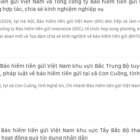
iền gửi Việt Nam và Tổng công ty Bảo hiểm tiền gửi 
 hợp tác, chia sẻ kinh nghiệm nghiệp vụ
/2026, tại Hà Nội, Bảo hiểm tiền gửi Việt Nam (DIV) đón tiếp và làm 
công ty Bảo hiểm tiền gửi Indonesia (IDIC); tổ chức họp song phương, k
ai đoạn mới và Tọa đàm chia sẻ kinh nghiệm về bảo hiểm tiền gửi (BHTG
Bảo hiểm tiền gửi Việt Nam khu vực Bắc Trung Bộ tuy
, pháp luật về bảo hiểm tiền gửi tại xã Con Cuông, tỉn
 tại xã Con Cuông, tỉnh Nghệ An, Chi nhánh Bảo hiểm tiền gửi Việt Nam 
 Bảo hiểm tiền gửi Việt Nam khu vực Tây Bắc Bộ th
t hoạt động quỹ tín dụng nhân dân