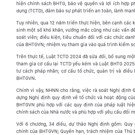
hiện chính sách BHTG, bảo vệ quyền và lợi ích hợp ph
dụng (TCTD), đảm bảo sự phát triển an toàn, lành mạ
Tuy nhiên, qua 12 năm triển thực hiện, bên cạnh các 
sinh một số khó khăn, vướng mắc cũng như các vấn đề 
soát viên; điều kiện, tiêu chuẩn đối với các chức da
của BHTGVN; nhiệm vụ tham gia vào quá trình kiểm soá
Trên thực tế, Luật TCTD 2024 đã sửa đổi, bổ sung mộ
tham gia cơ cấu lại TCTD yếu kém và Luật BHTG 2025 
tư cách pháp nhân; cơ cấu tổ chức, quản trị và điều 
BHTGVN.
Chính vì vậy, NHNN cho rằng, việc rà soát Nghị định 
dựng Nghị định quy định về tổ chức và hoạt động củ
BHTGVN phù hợp với các quy định của pháp luật hiệ
chính sách của Nhà nước và phù hợp với yêu cầu đổi 
Với 6 chương, 34 điều, dự thảo Nghị định gồm: Quy
chính của BHTGVN; Quyền hạn, trách nhiệm của Thủ t