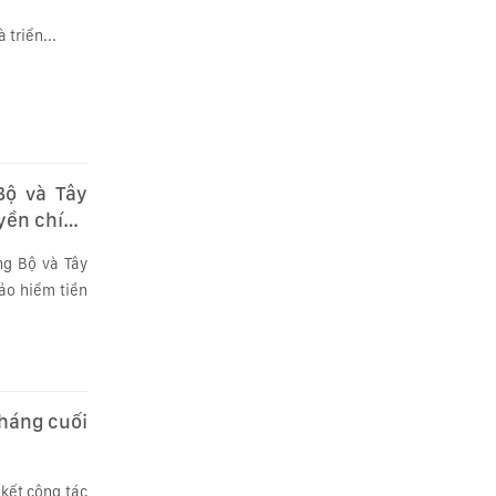
triển...
Bộ và Tây
uyền chính
ng Bộ và Tây
ảo hiểm tiền
tháng cuối
 kết công tác