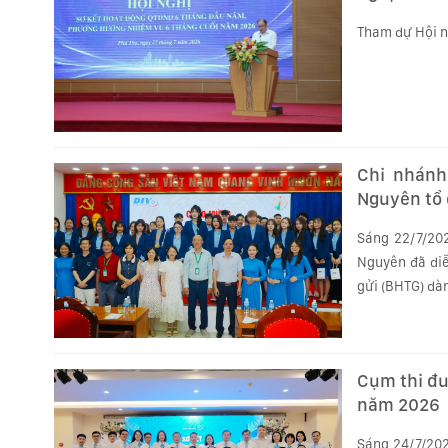
Tham dự Hội ng
Chi nhánh
Nguyên tổ 
sách BHTG 
Sáng 22/7/202
Nguyên đã diễ
gửi (BHTG) dàn
Cụm thi đu
năm 2026
Sáng 24/7/202