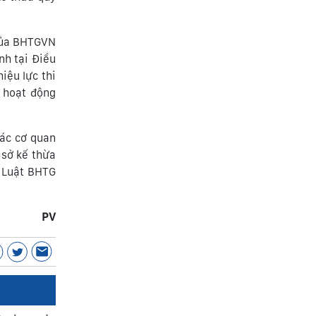
 của BHTGVN
nh tại Điều
iệu lực thi
o hoạt động
ác cơ quan
 sở kế thừa
h Luật BHTG
PV