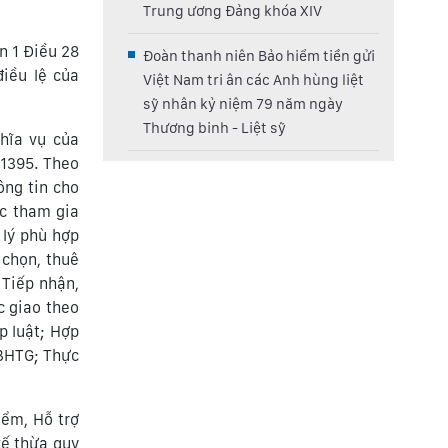
Trung ương Đảng khóa XIV
n 1 Điều 28
Đoàn thanh niên Bảo hiểm tiền gửi
iều lệ của
Việt Nam tri ân các Anh hùng liệt
sỹ nhân kỷ niệm 79 năm ngày
Thương binh - Liệt sỹ
hĩa vụ của
 1395. Theo
ông tin cho
c tham gia
 lý phù hợp
 chọn, thuê
 Tiếp nhận,
c giao theo
p luật; Hợp
 BHTG; Thực
iểm, Hỗ trợ
kế thừa quy