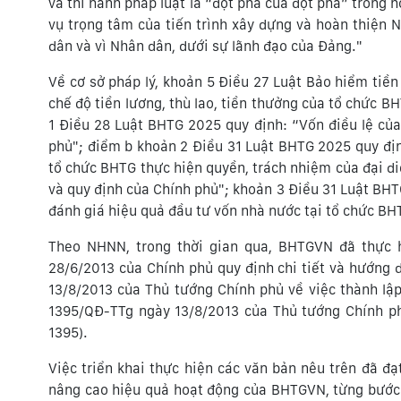
và thi hành pháp luật là “đột phá của đột phá” trong 
vụ trọng tâm của tiến trình xây dựng và hoàn thiện
dân và vì Nhân dân, dưới sự lãnh đạo của Đảng."
Về cơ sở pháp lý, khoản 5 Điều 27 Luật Bảo hiểm tiền
chế độ tiền lương, thù lao, tiền thưởng của tổ chức B
1 Điều 28 Luật BHTG 2025 quy định: “Vốn điều lệ củ
phủ"; điểm b khoản 2 Điều 31 Luật BHTG 2025 quy địn
tổ chức BHTG thực hiện quyền, trách nhiệm của đại di
và quy định của Chính phủ"; khoản 3 Điều 31 Luật BHTG
đánh giá hiệu quả đầu tư vốn nhà nước tại tổ chức BH
Theo NHNN, trong thời gian qua, BHTGVN đã thực 
28/6/2013 của Chính phủ quy định chi tiết và hướng 
13/8/2013 của Thủ tướng Chính phủ về việc thành l
1395/QĐ-TTg ngày 13/8/2013 của Thủ tướng Chính ph
1395).
Việc triển khai thực hiện các văn bản nêu trên đã đ
nâng cao hiệu quả hoạt động của BHTGVN, từng bước t