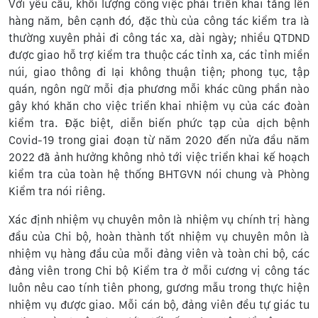
Với yêu cầu, khối lượng công việc phải triển khai tăng lên
hàng năm, bên cạnh đó, đặc thù của công tác kiểm tra là
thường xuyên phải đi công tác xa, dài ngày; nhiều QTDND
được giao hỗ trợ kiểm tra thuộc các tỉnh xa, các tỉnh miền
núi, giao thông đi lại không thuận tiện; phong tục, tập
quán, ngôn ngữ mỗi địa phương mỗi khác cũng phần nào
gây khó khăn cho việc triển khai nhiệm vụ của các đoàn
kiểm tra. Đặc biệt, diễn biến phức tạp của dịch bệnh
Covid-19 trong giai đoạn từ năm 2020 đến nửa đầu năm
2022 đã ảnh hưởng không nhỏ tới việc triển khai kế hoạch
kiểm tra của toàn hệ thống BHTGVN nói chung và Phòng
Kiểm tra nói riêng.
Xác định nhiệm vụ chuyên môn là nhiệm vụ chính trị hàng
đầu của Chi bộ, hoàn thành tốt nhiệm vụ chuyên môn là
nhiệm vụ hàng đầu của mỗi đảng viên và toàn chi bộ, các
đảng viên trong Chi bộ Kiểm tra ở mỗi cương vị công tác
luôn nêu cao tính tiên phong, gương mẫu trong thực hiện
nhiệm vụ được giao. Mỗi cán bộ, đảng viên đều tự giác tu