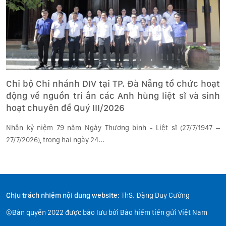
Chi bộ Chi nhánh DIV tại TP. Đà Nẵng tổ chức hoạt
động về nguồn tri ân các Anh hùng liệt sĩ và sinh
hoạt chuyên đề Quý III/2026
Nhân kỷ niệm 79 năm Ngày Thương binh - Liệt sĩ (27/7/1947 –
27/7/2026), trong hai ngày 24...
Chịu trách nhiệm nội dung website:
ThS. Đặng Duy Cường
©Bản quyền 2022 được bảo lưu bởi Bảo hiểm tiền gửi Việt Nam