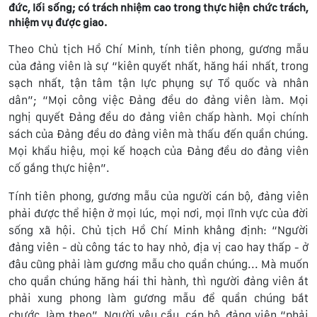
đức, lối sống; có trách nhiệm cao trong thực hiện chức trách,
nhiệm vụ được giao.
Theo Chủ tịch Hồ Chí Minh, tính tiên phong, gương mẫu
của đảng viên là sự “kiên quyết nhất, hăng hái nhất, trong
sạch nhất, tận tâm tận lực phụng sự Tổ quốc và nhân
dân”; “Mọi công việc Đảng đều do đảng viên làm. Mọi
nghị quyết Đảng đều do đảng viên chấp hành. Mọi chính
sách của Đảng đều do đảng viên mà thấu đến quần chúng.
Mọi khẩu hiệu, mọi kế hoạch của Đảng đều do đảng viên
cố gắng thực hiện”.
Tính tiên phong, gương mẫu của người cán bộ, đảng viên
phải được thể hiện ở mọi lúc, mọi nơi, mọi lĩnh vực của đời
sống xã hội. Chủ tịch Hồ Chí Minh khẳng định: “Người
đảng viên - dù công tác to hay nhỏ, địa vị cao hay thấp - ở
đâu cũng phải làm gương mẫu cho quần chúng... Mà muốn
cho quần chúng hăng hái thi hành, thì người đảng viên ắt
phải xung phong làm gương mẫu để quần chúng bắt
chước, làm theo”. Người yêu cầu, cán bộ, đảng viên “phải