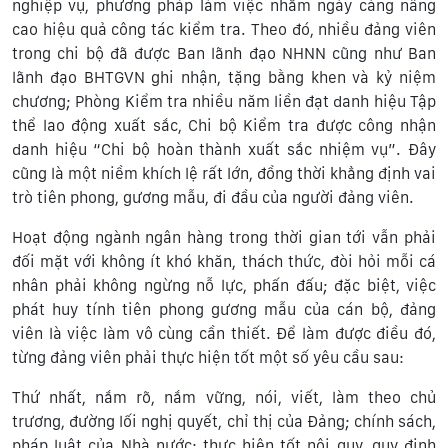
nghiệp vụ, phương pháp làm việc nhằm ngày càng nâng
cao hiệu quả công tác kiểm tra. Theo đó, nhiều đảng viên
trong chi bộ đã được Ban lãnh đạo NHNN cũng như Ban
lãnh đạo BHTGVN ghi nhận, tặng bằng khen và kỷ niệm
chương; Phòng Kiểm tra nhiều năm liền đạt danh hiệu Tập
thể lao động xuất sắc, Chi bộ Kiểm tra được công nhận
danh hiệu “Chi bộ hoàn thành xuất sắc nhiệm vụ”. Đây
cũng là một niềm khích lệ rất lớn, đồng thời khẳng định vai
trò tiên phong, gương mẫu, đi đầu của người đảng viên.
Hoạt động ngành ngân hàng trong thời gian tới vẫn phải
đối mặt với không ít khó khăn, thách thức, đòi hỏi mỗi cá
nhân phải không ngừng nỗ lực, phấn đấu; đặc biệt, việc
phát huy tính tiên phong gương mẫu của cán bộ, đảng
viên là việc làm vô cùng cần thiết. Để làm được điều đó,
từng đảng viên phải thực hiện tốt một số yêu cầu sau:
Thứ nhất, nắm rõ, nắm vững, nói, viết, làm theo chủ
trương, đường lối nghị quyết, chỉ thị của Đảng; chính sách,
pháp luật của Nhà nước; thực hiện tốt nội quy, quy định