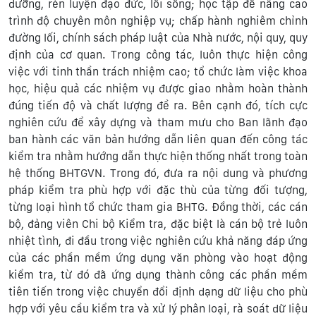
dưỡng, rèn luyện đạo đức, lối sống; học tập để nâng cao
trình độ chuyên môn nghiệp vụ; chấp hành nghiêm chỉnh
đường lối, chính sách pháp luật của Nhà nước, nội quy, quy
định của cơ quan. Trong công tác, luôn thực hiện công
việc với tinh thần trách nhiệm cao; tổ chức làm việc khoa
học, hiệu quả các nhiệm vụ được giao nhằm hoàn thành
đúng tiến độ và chất lượng đề ra. Bên cạnh đó, tích cực
nghiên cứu để xây dựng và tham mưu cho Ban lãnh đạo
ban hành các văn bản hướng dẫn liên quan đến công tác
kiểm tra nhằm hướng dẫn thực hiện thống nhất trong toàn
hệ thống BHTGVN. Trong đó, đưa ra nội dung và phương
pháp kiểm tra phù hợp với đặc thù của từng đối tượng,
từng loại hình tổ chức tham gia BHTG. Đồng thời, các cán
bộ, đảng viên Chi bộ Kiểm tra, đặc biệt là cán bộ trẻ luôn
nhiệt tình, đi đầu trong việc nghiên cứu khả năng đáp ứng
của các phần mềm ứng dụng văn phòng vào hoạt động
kiểm tra, từ đó đã ứng dụng thành công các phần mềm
tiên tiến trong việc chuyển đổi định dạng dữ liệu cho phù
hợp với yêu cầu kiểm tra và xử lý phân loại, rà soát dữ liệu