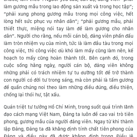
làm gương mẫu trong lao động sản xuất và trong học tập”;
“phải xung phong gương mẫu trong mọi công việc, hết
lòng hết sức phục vụ nhân dân”; “phải gương mẫu, phải
thiết thực, miệng nói tay làm để làm gương cho nhân
dân”. Người cho rằng, nếu mỗi cán bộ, đảng viên phấn đấu
làm tròn nhiệm vụ của mình, tức là làm đầu tàu trong mọi
công việc, thì công việc dù khó làm mấy cũng làm nên, kế
hoạch to mấy cũng hoàn thành tốt. Bên cạnh đó, trong
cuộc sống hằng ngày, người cán bộ, đảng viên không
những phải có trách nhiệm tự tu dưỡng tốt để trở thành
con người có đời tư trong sáng, mà còn phải là tấm gương
để quần chúng noi theo làm những điều đúng, điều thiện,
chống lại thói hư, tật xấu.
Quán triệt tư tưởng Hồ Chí Minh, trong suốt quá trình lãnh
đạo cách mạng Việt Nam, Đảng ta luôn đề cao vai trò tiên
phong, gương mẫu của người đảng viên. Ngay từ khi thành
lập Đảng, Đảng ta đã khẳng định tính chất tiên phong của
Đảng và điều này đã được khẳng định trong Điều lệ