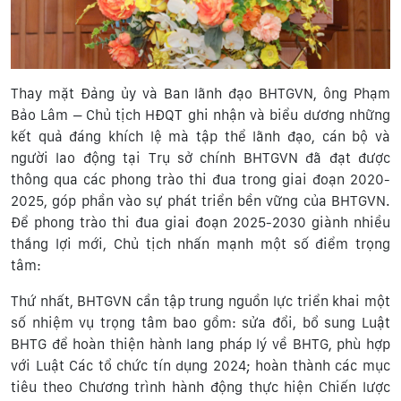
Thay mặt Đảng ủy và Ban lãnh đạo BHTGVN, ông Phạm
Bảo Lâm – Chủ tịch HĐQT ghi nhận và biểu dương những
kết quả đáng khích lệ mà tập thể lãnh đạo, cán bộ và
người lao động tại Trụ sở chính BHTGVN đã đạt được
thông qua các phong trào thi đua trong giai đoạn 2020-
2025, góp phần vào sự phát triển bền vững của BHTGVN.
Để phong trào thi đua giai đoạn 2025-2030 giành nhiều
thắng lợi mới, Chủ tịch nhấn mạnh một số điểm trọng
tâm:
Thứ nhất, BHTGVN cần tập trung nguồn lực triển khai một
số nhiệm vụ trọng tâm bao gồm: sửa đổi, bổ sung Luật
BHTG để hoàn thiện hành lang pháp lý về BHTG, phù hợp
với Luật Các tổ chức tín dụng 2024; hoàn thành các mục
tiêu theo Chương trình hành động thực hiện Chiến lược