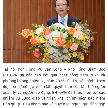
Tại hội nghị, ông Vũ Văn Long – Phó Tổng Giám đốc
BHTGVN đã báo cáo kết quả hoạt động năm 2024 và
phương hướng nhiệm vụ năm 2025 của Trụ sở chính. Theo
đó, nhờ sự nỗ lực, đoàn kết, quyết tâm của tập thể người
quản lý và người lao động, BHTGVN đã thực hiện tốt các
nhiệm vụ được giao về triển khai chính sách bảo hiểm
tiền gửi (BHTG) nhằm bảo vệ quyền lợi người gửi tiền, góp