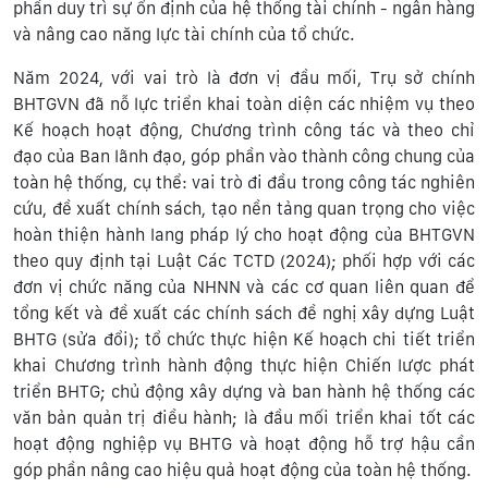
phần duy trì sự ổn định của hệ thống tài chính - ngân hàng
và nâng cao năng lực tài chính của tổ chức.
Năm 2024, với vai trò là đơn vị đầu mối, Trụ sở chính
BHTGVN đã nỗ lực triển khai toàn diện các nhiệm vụ theo
Kế hoạch hoạt động, Chương trình công tác và theo chỉ
đạo của Ban lãnh đạo, góp phần vào thành công chung của
toàn hệ thống, cụ thể: vai trò đi đầu trong công tác nghiên
cứu, đề xuất chính sách, tạo nền tảng quan trọng cho việc
hoàn thiện hành lang pháp lý cho hoạt động của BHTGVN
theo quy định tại Luật Các TCTD (2024); phối hợp với các
đơn vị chức năng của NHNN và các cơ quan liên quan để
tổng kết và đề xuất các chính sách đề nghị xây dựng Luật
BHTG (sửa đổi); tổ chức thực hiện Kế hoạch chi tiết triển
khai Chương trình hành động thực hiện Chiến lược phát
triển BHTG; chủ động xây dựng và ban hành hệ thống các
văn bản quản trị điều hành; là đầu mối triển khai tốt các
hoạt động nghiệp vụ BHTG và hoạt động hỗ trợ hậu cần
góp phần nâng cao hiệu quả hoạt động của toàn hệ thống.