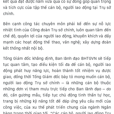
kết quả đạt được năm vừa qua có sự đóng góp quan trọng
và tích cực của tập thể cán bộ, người lao động tại Trụ sở
chính.
Bên cạnh công tác chuyên môn phải kể đến sự nỗ lực
nhiệt tình của Công đoàn Trụ sở chính, luôn quan tâm đến
chế độ, quyền lợi của người lao động, khuyến khích và đẩy
mạnh các hoạt động thể thao, văn nghệ; xây dựng đoàn
kết thống nhất nội bộ.
Tổng Giám đốc khẳng định, Ban lãnh đạo BHTGVN sẽ tiếp
tục quan tâm, tạo điều kiện tối đa để cán bộ, người lao
động phát huy năng lực, hoàn thành tốt nhiệm vụ được
giao, đồng thời Tổng Giám đốc bày tỏ mong muốn cán bộ,
người lao động Trụ sở chính – là những cán bộ thuộc
những đơn vị tham mưu trực tiếp cho Ban lãnh đạo – do
đó, cần gương mẫu, tiếp tục chủ động tinh thần tự học,
trang bị những kỹ năng tốt để đáp ứng yêu cầu mới của
công việc, của xu thế phát triển chung của ngành Ngân
hàng trong thời gian tới. “Các cán bộ, người lao động Trụ