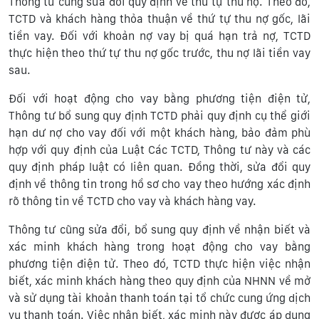
Thông tư cũng sửa đổi quy định về thứ tự thu nợ. Theo đó,
TCTD và khách hàng thỏa thuận về thứ tự thu nợ gốc, lãi
tiền vay. Đối với khoản nợ vay bị quá hạn trả nợ, TCTD
thực hiện theo thứ tự thu nợ gốc trước, thu nợ lãi tiền vay
sau.
Đối với hoạt động cho vay bằng phương tiện điện tử,
Thông tư bổ sung quy định TCTD phải quy định cụ thể giới
hạn dư nợ cho vay đối với một khách hàng, bảo đảm phù
hợp với quy định của Luật Các TCTD, Thông tư này và các
quy định pháp luật có liên quan. Đồng thời, sửa đổi quy
định về thông tin trong hồ sơ cho vay theo hướng xác định
rõ thông tin về TCTD cho vay và khách hàng vay.
Thông tư cũng sửa đổi, bổ sung quy định về nhận biết và
xác minh khách hàng trong hoạt động cho vay bằng
phương tiện điện tử. Theo đó, TCTD thực hiện việc nhận
biết, xác minh khách hàng theo quy định của NHNN về mở
và sử dụng tài khoản thanh toán tại tổ chức cung ứng dịch
vụ thanh toán. Việc nhận biết, xác minh này được áp dụng