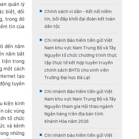
uan quản lý
c biệt, đối
Chính sách vì dân - Kết nối niềm
g, trong đó
tin, bồi đắp khối đại đoàn kết toàn
iềm tin của
dân tộc
Chi nhánh Bảo hiểm tiền gửi Việt
TG đến năm
Nam khu vực Nam Trung Bộ và Tây
ền nắm bắt
Nguyên tổ chức chương trình thực
 tiện trong
tập thực tế kết hợp tuyên truyền
ng một cách
chính sách BHTG cho sinh viên
nternet tạo
Trường Đại học Đà Lạt
 động tuyên
Chi nhánh Bảo hiểm tiền gửi Việt
Nam khu vực Nam Trung Bộ và Tây
u kiện kinh
Nguyên tham gia Hội thao ngành
ến các vùng
Ngân hàng trên địa bàn tỉnh
lớn tổ chức
Khánh Hòa năm 2026
hức và kênh
rong những
Chi nhánh bảo hiểm tiền gửi Việt