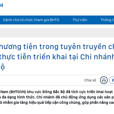
AM
Dành cho tổ chức tham gia BHTG
Thư viện
Thông t
hương tiện trong tuyên truyền c
thực tiễn triển khai tại Chi nhán
Bộ
Chia sẻ
 Nam (BHTGVN) khu vực Đông Bắc Bộ đã tích cực triển khai hoạt
và đa dạng hình thức. Chi nhánh đã chủ động ứng dụng các sản 
G nhằm gia tăng hiệu quả tiếp cận công chúng, góp phần nâng ca