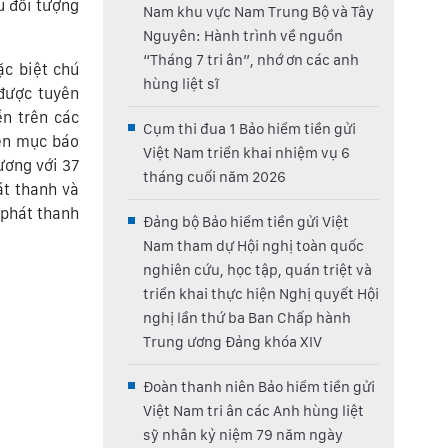
u đối tượng
Nam khu vực Nam Trung Bộ và Tây
Nguyên: Hành trình về nguồn
“Tháng 7 tri ân”, nhớ ơn các anh
ặc biệt chú
hùng liệt sĩ
 được tuyên
ền trên các
Cụm thi đua 1 Bảo hiểm tiền gửi
yên mục báo
Việt Nam triển khai nhiệm vụ 6
ương với 37
tháng cuối năm 2026
át thanh và
 phát thanh
Đảng bộ Bảo hiểm tiền gửi Việt
Nam tham dự Hội nghị toàn quốc
nghiên cứu, học tập, quán triệt và
triển khai thực hiện Nghị quyết Hội
nghị lần thứ ba Ban Chấp hành
Trung ương Đảng khóa XIV
Đoàn thanh niên Bảo hiểm tiền gửi
Việt Nam tri ân các Anh hùng liệt
sỹ nhân kỷ niệm 79 năm ngày