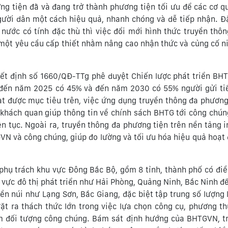
ng tiện đã và đang trở thành phương tiện tối ưu để các cơ q
ười dân một cách hiệu quả, nhanh chóng và dễ tiếp nhận. Đặ
ước có tính đặc thù thì việc đổi mới hình thức truyền thôn
à một yêu cầu cấp thiết nhằm nâng cao nhận thức và củng cố n
ết định số 1660/QĐ-TTg phê duyệt Chiến lược phát triển BH
 đến năm 2025 có 45% và đến năm 2030 có 55% người gửi ti
ạt được mục tiêu trên, việc ứng dụng truyền thông đa phương
 khách quan giúp thông tin về chính sách BHTG tới công chú
iên tục. Ngoài ra, truyền thông đa phương tiện trên nền tảng i
GVN và công chúng, giúp đo lường và tối ưu hóa hiệu quả hoạt
hụ trách khu vực Đông Bắc Bộ, gồm 8 tỉnh, thành phố có điề
u vực đô thị phát triển như Hải Phòng, Quảng Ninh, Bắc Ninh đ
n núi như Lạng Sơn, Bắc Giang, đặc biệt tập trung số lượng 
đặt ra thách thức lớn trong việc lựa chọn công cụ, phương t
m đối tượng công chúng. Bám sát định hướng của BHTGVN, t