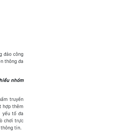
g đảo công
ền thông đa
nhiều nhóm
hẩm truyền
ết hợp thêm
 yếu tố đa
ò chơi trực
thông tin.