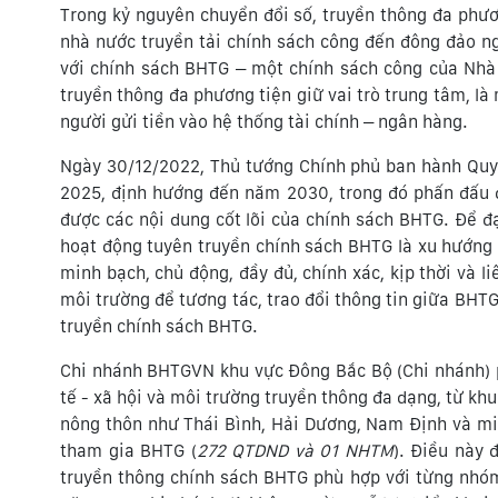
Trong kỷ nguyên chuyển đổi số, truyền thông đa phươ
nhà nước truyền tải chính sách công đến đông đảo ng
với chính sách BHTG – một chính sách công của Nhà n
truyền thông đa phương tiện giữ vai trò trung tâm, l
người gửi tiền vào hệ thống tài chính – ngân hàng.
Ngày 30/12/2022, Thủ tướng Chính phủ ban hành Quy
2025, định hướng đến năm 2030, trong đó phấn đấu
được các nội dung cốt lõi của chính sách BHTG. Để đ
hoạt động tuyên truyền chính sách BHTG là xu hướng
minh bạch, chủ động, đầy đủ, chính xác, kịp thời và l
môi trường để tương tác, trao đổi thông tin giữa BHT
truyền chính sách BHTG.
Chi nhánh BHTGVN khu vực Đông Bắc Bộ (Chi nhánh) p
tế - xã hội và môi trường truyền thông đa dạng, từ kh
nông thôn như Thái Bình, Hải Dương, Nam Định và miề
tham gia BHTG (
272 QTDND và 01 NHTM
). Điều này 
truyền thông chính sách BHTG phù hợp với từng nhó