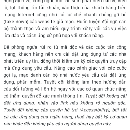
dụng dịch vụ, công nghệ mới để sớm phát hiện các vụ việc
lộ, lọt thông tin tài khoản, xác thực của khách hàng trên
mạng Internet cũng như có cơ chế nhanh chóng gỡ bỏ
(take down) các website giả mạo. Huấn luyện đội ngũ cán
bộ thành thạo và am hiểu quy trình xử lý với các vụ việc
lừa đảo và cách ứng xử phù hợp với khách hàng.
Để phòng ngừa rủi ro từ mã độc và các cuộc tấn công
mạng, khách hàng nên chỉ cài đặt ứng dụng từ các nhà
phát triển uy tín, đồng thời kiểm tra kỹ các quyền truy cập
mà ứng dụng yêu cầu. Nâng cao cảnh giác với các cuộc
gọi lạ, mạo danh cán bộ nhà nước yêu cầu cài đặt ứng
dụng, phần mềm. Tuyệt đối không làm theo hướng dẫn
của đối tượng và liên hệ ngay với các cơ quan chức năng
có thẩm quyền để xác minh thông tin.
Tuyệt đối không cài
đặt ứng dụng,
nhấn vào link nếu không rõ nguồn gốc.
Tuyệt đối không cấp quyền hỗ trợ (Accessibility), bởi tất
cả các ứng dụng của ngân hàng, thuế hay bất kỳ cơ quan
nào khác đều không yêu cầu người dùng quyền này.