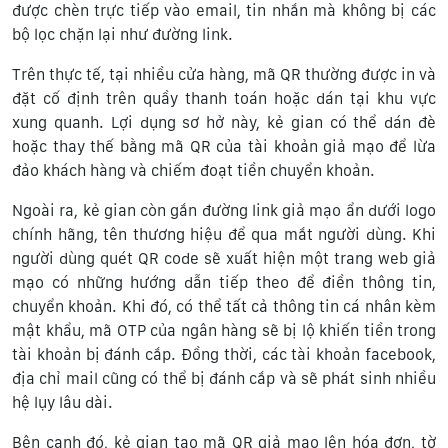
được chèn trực tiếp vào email, tin nhắn mà không bị các
bộ lọc chặn lại như đường link.
Trên thực tế, tại nhiều cửa hàng, mã QR thường được in và
đặt cố định trên quầy thanh toán hoặc dán tại khu vực
xung quanh. Lợi dụng sơ hở này, kẻ gian có thể dán đè
hoặc thay thế bằng mã QR của tài khoản giả mạo để lừa
đảo khách hàng và chiếm đoạt tiền chuyển khoản.
Ngoài ra, kẻ gian còn gắn đường link giả mạo ẩn dưới logo
chính hãng, tên thương hiệu để qua mắt người dùng. Khi
người dùng quét QR code sẽ xuất hiện một trang web giả
mạo có những hướng dẫn tiếp theo để điền thông tin,
chuyển khoản. Khi đó, có thể tất cả thông tin cá nhân kèm
mật khẩu, mã OTP của ngân hàng sẽ bị lộ khiến tiền trong
tài khoản bị đánh cắp. Đồng thời, các tài khoản facebook,
địa chỉ mail cũng có thể bị đánh cắp và sẽ phát sinh nhiều
hệ lụy lâu dài.
Bên cạnh đó, kẻ gian tạo mã QR giả mạo lên hóa đơn, tờ