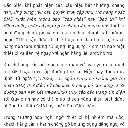
Đặc biệt, khi phát hiện các dấu hiệu bất thường, chẳng
hạn,
ứng dụng yêu cầu quyền truy cập như Trợ năng hoặc
SMS, xuất hiện thông báo “cập nhật” hay “bảo trì” khi
đăng nhập, hoặc có pop-up lạ chồng lên màn hình;
thiết bị
hoạt động chậm, pin và dữ liệu tiêu hao nhanh bất thường,
hoặc OTP nhận được bị trễ hoặc có dấu hiệu lạ, khách
hàng nên tạm ngừng sử dụng ứng dụng, kiểm tra bảo mật
thiết bị và liên hệ ngay với ngân hàng để được hỗ trợ.
Khách hàng cần hết sức cảnh giác với các yêu cầu quét
mã QR hoặc truy cập đường link lạ. Hiện nay, theo quy
định, từ ngày 1/1/2025,
các ngân hàng sẽ không gửi tin
nhắn SMS, thư điện tử cho khách hàng có nội dung chứa
đường dẫn liên kết (hyperlink) truy cập các trang tin điện
tử
. Quy định này có thể giúp khách hàng nhận biết được
những tin nhắn SMS hay thư điện tử lừa đảo.
Trong trường hợp nghi ngờ thiết bị bị nhiễm mã độc,
khách hàng cần nhanh chóng gỡ bỏ ứng dụng đáng ngờ, vô