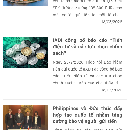
chi trả bảo hiểm tiền gửi lên 1,15 triệu
SEK (tương đương 108.800 EUR) cho
một người gửi tiền tại một tổ chức
nhận tiền gửi từ ngày 1/1/2026. Trước
18/03/2026
đó, hạn mức chi trả tiền bảo hiểm tại
Thụy Điển duy trì ở mức 1,05 triệu SEK
IADI công bố báo cáo “Tiền
(tương đương 99.300 EUR).
điện tử và các lựa chọn chính
sách”
Ngày 23/2/2026, Hiệp hội Bảo hiểm
tiền gửi quốc tế (IADI) đã công bố báo
cáo “Tiền điện tử và các lựa chọn
chính sách”. Báo cáo cho thấy việc
mở rộng phạm vi bảo hiểm tiền gửi
18/03/2026
(BHTG) sang tiền điện tử có thể được
thực hiện theo nhiều cách tiếp cận...
Philippines và Đức thúc đẩy
hợp tác quốc tế nhằm tăng
cường bảo vệ người gửi tiền