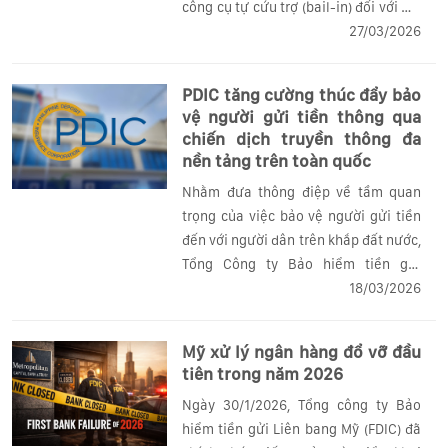
công cụ tự cứu trợ (bail-in) đối với mô
hình tổ chức tài chính hợp tác. Trường
27/03/2026
hợp nghiên cứu điển hình là Québec
(Canada), nơi Cơ quan Quản lý...
PDIC tăng cường thúc đẩy bảo
vệ người gửi tiền thông qua
chiến dịch truyền thông đa
nền tảng trên toàn quốc
Nhằm đưa thông điệp về tầm quan
trọng của việc bảo vệ người gửi tiền
đến với người dân trên khắp đất nước,
Tổng Công ty Bảo hiểm tiền gửi
Philippines (PDIC) đã triển khai chiến
18/03/2026
dịch nâng cao nhận thức công chúng
đa phương tiện trên toàn quốc lần
Mỹ xử lý ngân hàng đổ vỡ đầu
thứ...
tiên trong năm 2026
Ngày 30/1/2026, Tổng công ty Bảo
hiểm tiền gửi Liên bang Mỹ (FDIC) đã