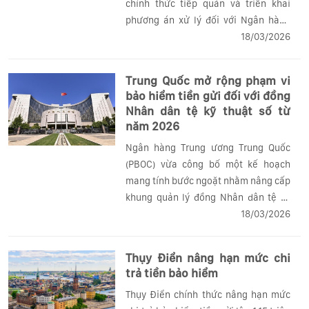
chính thức tiếp quản và triển khai
phương án xử lý đối với Ngân hàng
Metropolitan Capital Bank &amp;
18/03/2026
Trust sau khi tổ chức này rơi vào tình
trạng mất khả năng hoạt động. Đây là
Trung Quốc mở rộng phạm vi
vụ đổ vỡ ngân hàng đầu tiên tại Mỹ
bảo hiểm tiền gửi đối với đồng
trong năm 2026.
Nhân dân tệ kỹ thuật số từ
năm 2026
Ngân hàng Trung ương Trung Quốc
(PBOC) vừa công bố một kế hoạch
mang tính bước ngoặt nhằm nâng cấp
khung quản lý đồng Nhân dân tệ kỹ
thuật số (e-CNY). Theo đó, kể từ ngày
18/03/2026
1/1/2026, đồng tiền này sẽ chuyển đổi
từ một công cụ tương đương tiền mặt
Thụy Điển nâng hạn mức chi
đơn...
trả tiền bảo hiểm
Thụy Điển chính thức nâng hạn mức