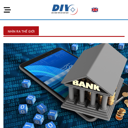
NHÌN RA THẾ GIỚI