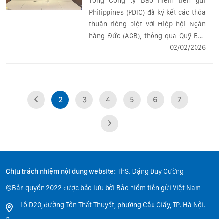
Tổng Công ty Bảo hiểm tiền gửi
Philippines (PDIC) đã ký kết các thỏa
thuận riêng biệt với Hiệp hội Ngân
hàng Đức (AGB), thông qua Quỹ Bảo
vệ tiền gửi (DPF), và Cơ chế Bồi
02/02/2026
thường của Ngân hàng Đức (CSGB),
nhằm tăng cường quan hệ hợp tác
xuyên biên...
2
3
4
5
6
7
Chịu trách nhiệm nội dung website:
ThS. Đặng Duy Cường
©Bản quyền 2022 được bảo lưu bởi Bảo hiểm tiền gửi Việt Nam
Lô D20, đường Tôn Thất Thuyết, phường Cầu Giấy, TP. Hà Nội.